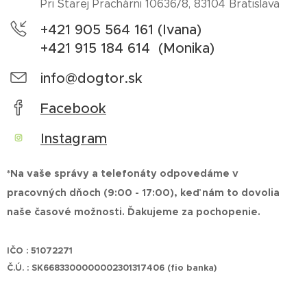
Pri Starej Prachárni 10636/8, 83104 Bratislava
+421 905 564 161 (Ivana)
+421 915 184 614 (Monika)
info@dogtor.sk
Facebook
Instagram
*Na vaše správy a telefonáty odpovedáme v
pracovných dňoch (9:00 - 17:00), keď nám to dovolia
naše časové možnosti. Ďakujeme za pochopenie.
IČO : 51072271
Č.Ú. : SK6683300000002301317406 (fio banka)