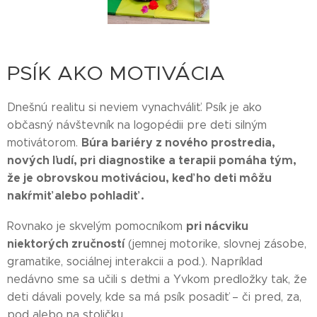
PSÍK AKO MOTIVÁCIA
Dnešnú realitu si neviem vynachváliť. Psík je ako
občasný návštevník na logopédii pre deti silným
Búra bariéry z nového prostredia,
motivátorom.
nových ľudí, pri diagnostike a terapii pomáha tým,
že je obrovskou motiváciou, keď ho deti môžu
nakŕmiť alebo pohladiť .
pri nácviku
Rovnako je skvelým pomocníkom
niektorých zručností
(jemnej motorike, slovnej zásobe,
gramatike, sociálnej interakcii a pod.). Napríklad
nedávno sme sa učili s deťmi a Yvkom predložky tak, že
deti dávali povely, kde sa má psík posadiť – či pred, za,
pod alebo na stoličku.