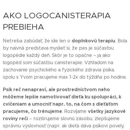
AKO LOGOCANISTERAPIA
PREBIEHA
doplnkovú terapiu
Netreba zabúdať, že ide len o
. Bola
by naivná predstava myslieť si, že pes je súčasťou
logopédie každý deň. Skôr je to opačne – ja ako
logopéd som súčasťou canisterapie. Vzhľadom na
zachovanie psychického a fyzického zdravia psíka,
spolu s Yvom pracujeme max 1-2x do týždňa po hodine.
Psík reč nenapraví, ale prostredníctvom neho
môžeme lepšie namotivovať dieťa ku spolupráci, k
cvičeniam a umocniť napr. to, na čom s dieťaťom
pracujeme, čo trénujeme
všetky jazykové
. Rozvíjame
roviny reči
– rozširujeme slovnú zásobu, zlepšujeme
správnu výslovnosť (napr. ak dieťa dáva psíkovi povely,