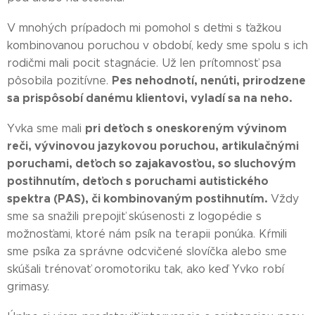
V mnohých prípadoch mi pomohol s deťmi s ťažkou
kombinovanou poruchou v období, kedy sme spolu s ich
rodičmi mali pocit stagnácie. Už len prítomnosť psa
Pes nehodnotí, nenúti, prirodzene
pôsobila pozitívne.
sa prispôsobí danému klientovi, vyladí sa na neho.
pri deťoch s oneskoreným vývinom
Yvka sme mali
reči, vývinovou jazykovou poruchou, artikulačnými
poruchami, deťoch so zajakavosťou, so sluchovým
postihnutím, deťoch s poruchami autistického
spektra (PAS), či kombinovaným postihnutím.
Vždy
sme sa snažili prepojiť skúsenosti z logopédie s
možnosťami, ktoré nám psík na terapii ponúka. Kŕmili
sme psíka za správne odcvičené slovíčka alebo sme
skúšali trénovať oromotoriku tak, ako keď Yvko robí
grimasy.