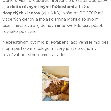
Úplne si viem predstaviť intervencie s asistenciou psov
u detí s rôznymi inými ťažkosťami a tiež u
aj
dospelých klientov
(aj s NKS). Naše oz DOGTOR má
viacerých členov a moja kolegyňa Monika so svojimi
seniorov
psami navštevuje aj domov
, kde psík pôsobí
rovnako pozitívne.
Neprestávam byť milo prekvapená, ako veľmi je môj pes
mojím parťákom a kolegom, ktorý je stále ochotný
rozdávať nezištnú pomoc a radosť.