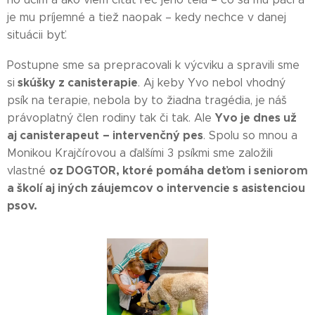
je mu príjemné a tiež naopak – kedy nechce v danej
situácii byť.
Postupne sme sa prepracovali k výcviku a spravili sme
skúšky z canisterapie
si
. Aj keby Yvo nebol vhodný
psík na terapie, nebola by to žiadna tragédia, je náš
Yvo je dnes už
právoplatný člen rodiny tak či tak. Ale
aj canisterapeut
– intervenčný pes
. Spolu so mnou a
Monikou Krajčírovou a ďalšími 3 psíkmi sme založili
oz DOGTOR, ktoré pomáha deťom i seniorom
vlastné
a školí aj iných záujemcov o intervencie s asistenciou
psov.