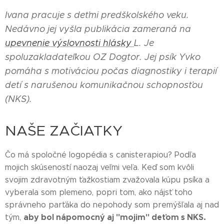
Ivana pracuje s deťmi predškolského veku.
Nedávno jej vyšla publikácia zameraná na
upevnenie výslovnosti hlásky
L. Je
spoluzakladateľkou OZ Dogtor. Jej psík Yvko
pomáha s motiváciou počas diagnostiky i terapií
detí s narušenou komunikačnou schopnosťou
(NKS).
NAŠE ZAČIATKY
Čo má spoločné logopédia s canisterapiou? Podľa
mojich skúseností naozaj veľmi veľa. Keď som kvôli
svojim zdravotným ťažkostiam zvažovala kúpu psíka a
vyberala som plemeno, popri tom, ako nájsť toho
správneho parťáka do nepohody som premýšľala aj nad
aby bol nápomocný aj "mojim" deťom s NKS.
tým,