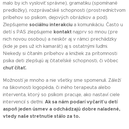
malo by ich vysloviť správne), gramatiku (spomínané
predložky), rozprávačské schopnosti (prostredníctvom
príbehov so psíkom, dejových obrázkov a pod).
sociálnu interakciu
Zlepšujeme
a komunikáciu. Často u
kontakt
detí s PAS zlepšujeme
najprv so mnou (pre
nich novou osobou) a neskôr aj v rámci prechádzky
(kde je pes už ich kamarát) aj s ostatnými ľuďmi.
Niekedy si čítaním príbehov a knižiek za prítomnosti
psíka deti zlepšujú aj čitateľské schopnosti, či vôbec
chuť čítať.
Možností je mnoho a nie všetky sme spomenuli. Záleží
na šikovnosti logopéda, či iného terapeuta alebo
interventa, ktorý so psíkom pracuje, ako nastaví ciele
Ak sa nám podarí vyčariť u detí
intervencií s deťmi.
aspoň jeden úsmev a odchádzajú dobre naladené,
vtedy naše stretnutie stálo za to.