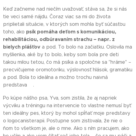
Keď začneme nad niečím uvažovať, stáva sa, že si nás
tie veci samé nájdu. Čoraz viac sa mi do života
priplietali situácie, v ktorých som mohla byť súčasťou
psík pomáha deťom s komunikáciou,
toho, ako
rehabilitáciou, odbúravaním strachu – napr. z
bielych plášťov
a pod. To bolo na začiatku. Oslovila ma
myšlienka, aké by to bolo, keby som bola pre deti
takou milou tetou, čo má psíka a spoločne sa "hráme" –
precvičujeme oromotoriku, výslovnosť hlások, gramatiku
a pod. Bola to ideálna a možno trochu naivná
predstava😊.
Po kúpe nášho psa, Yva, som zistila, že aj napriek
výcviku a tréningu na intervencie to vlastne nemusí byť
ten ideálny pes, ktorý by mohol spĺňať moje predstavy
o logocanisterapii. Postupne som zisťovala, že nie o
ňom to všetkom je, ale o mne. Ako s ním pracujem, ako
ho učím a ako viem čítať reč jeho tela – čo sa mu páči a